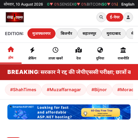
सोमवार, 10 August 2026
GOLD
₹0
▼ 0%
SENSEX
0
▼ 0%
BITCOIN
$0
▼ 0%
38°C
मुजफ्फरनगर
English
ई-पेपर
EDITION:
मुजफ्फरनगर
बिजनौर
सहारनपुर
मुरादाबाद
मेरठ
होम
ब्रेकिंग
ताज़ा खबरें
देश
दुनिया
राजनीति
BREAKING
झारखंड सरकार ने रद्द की जेपीएससी परीक्षा; छात्रों का
#ShahTimes
#Muzaffarnagar
#Bijnor
#Morada