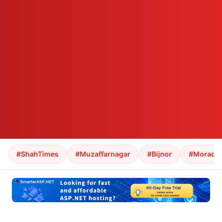
#ShahTimes
#Muzaffarnagar
#Bijnor
#Morada