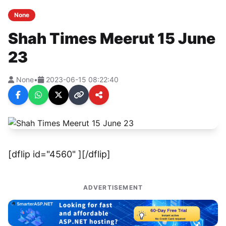
None
Shah Times Meerut 15 June
23
None
•
2023-06-15 08:22:40
[dflip id="4560" ][/dflip]
ADVERTISEMENT