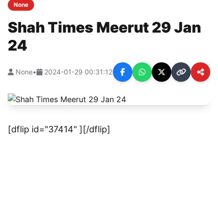
None
Shah Times Meerut 29 Jan
24
None
•
2024-01-29 00:31:12
[dflip id="37414" ][/dflip]