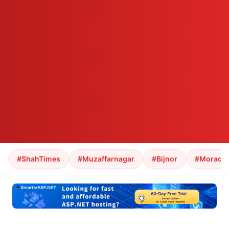
#ShahTimes
#Muzaffarnagar
#Bijnor
#Morada