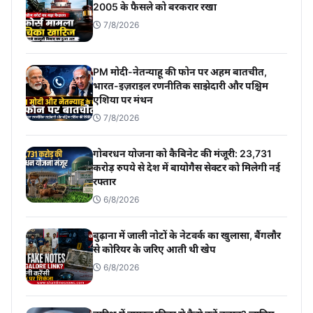
2005 के फैसले को बरकरार रखा
7/8/2026
PM मोदी-नेतन्याहू की फोन पर अहम बातचीत,
भारत-इज़राइल रणनीतिक साझेदारी और पश्चिम
एशिया पर मंथन
7/8/2026
गोबरधन योजना को कैबिनेट की मंजूरी: 23,731
करोड़ रुपये से देश में बायोगैस सेक्टर को मिलेगी नई
रफ्तार
6/8/2026
बुढ़ाना में जाली नोटों के नेटवर्क का खुलासा, बैंगलौर
से कोरियर के जरिए आती थी खेप
6/8/2026