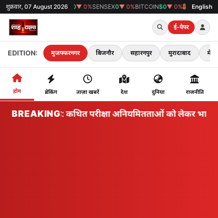
शुक्रवार, 07 August 2026
GOLD
₹0
▼ 0%
SENSEX
0
▼ 0%
BITCOIN
$0
▼ 0%
38°C
मुजफ्फरनगर
English
ई-पेपर
EDITION:
मुजफ्फरनगर
बिजनौर
सहारनपुर
मुरादाबाद
मेरठ
होम
ब्रेकिंग
ताज़ा खबरें
देश
दुनिया
राजनीति
BREAKING
झारखंड: कथित परीक्षा अनियमितताओं को लेकर भारतीय राज्य