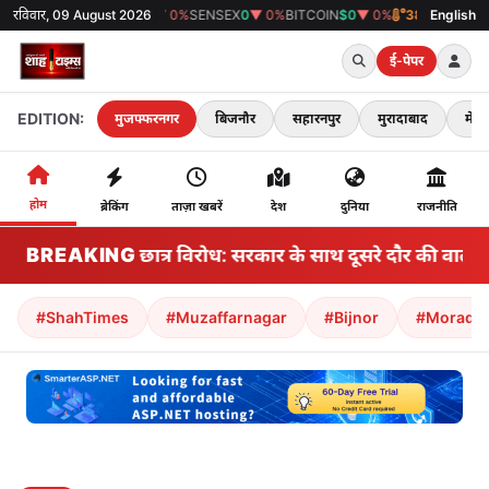
रविवार, 09 August 2026
GOLD
₹0
▼ 0%
SENSEX
0
▼ 0%
BITCOIN
$0
▼ 0%
38°C
मुजफ्फरनगर
English
ई-पेपर
EDITION:
मुजफ्फरनगर
बिजनौर
सहारनपुर
मुरादाबाद
मेरठ
होम
ब्रेकिंग
ताज़ा खबरें
देश
दुनिया
राजनीति
BREAKING
झारखंड छात्र विरोध: सरकार के साथ दूसरे दौर की वार्ता ग
#ShahTimes
#Muzaffarnagar
#Bijnor
#Morada