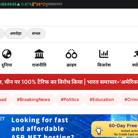
N
$64945
▲ 0.87%
38°C
मुजफ्फरनगर
अमरोहा
संभल
दुनिया
राजनीति
क्राइम
बिजनेस
स्पो
त, चीन पर 100% टैरिफ का विरोध किया | भारत समाचार
•
'अमेरिका अपन
bad
#BreakingNews
#Politics
#Education
#Crim