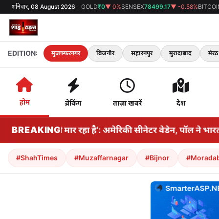
शनिवार, 08 August 2026
GOLD
₹0
▼ 0%
SENSEX
78499.17
▼ -0.58%
BITCOI
EDITION:
मुजफ्फरनगर
बिजनौर
सहारनपुर
मुरादाबाद
मेरठ
होम
ब्रेकिंग
ताज़ा खबरें
देश
रों पर कुल्हाड़ी मार रहा है': अमेरिकी सीनेटर वेडेन, पॉल ने भार
BREAKING
#ShahTimes
#Muzaffarnagar
#Bijnor
#Morada