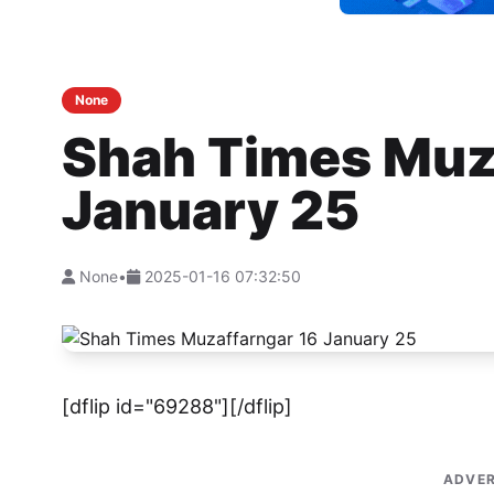
None
Shah Times Muz
January 25
None
•
2025-01-16 07:32:50
[dflip id="69288"][/dflip]
ADVER