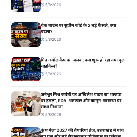
5/8/2026
चेक बाउंस पर सुप्रीम कोर्ट के 2 बड़े फैसले, क्या
बदला?
5/8/2026
मिड-स्मॉल कैप का जलवा, क्या शुरू हो रहा नया बुल
साइकिल?
5/8/2026
जनेश्वर मिश्र जयंती पर अखिलेश यादव का भाजपा
पर हमला, PDA, भ्रष्टाचार और कानून-व्यवस्था पर
साधा निशाना
5/8/2026
कुंभ मेला 2027 की तैयारियां तेज, उत्तराखंड में पांच
नए पुल और बड़े इंफ्रास्ट्रक्चर प्रोजेक्ट्स पर फोकस