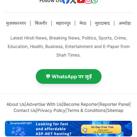
Follow Us
मुजफ्फरनगर
|
बिजनौर
|
सहारनपुर
|
मेरठ
|
मुरादाबाद
|
अमरोहा
Latest Hindi News, Breaking News, Politics, Sports, Crime,
Education, Health, Business, Entertainment and E-Paper from
Shah Times.
💬 WhatsApp पर जुड़ें
About Us
|
Advertise With Us
|
Become Reporter
|
Reporter Panel
|
Contact Us
|
Privacy Policy
|
Terms & Conditions
|
Sitemap