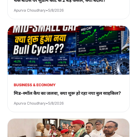
चेक बाउंस पर सुप्रीम कोर्ट के 2 बड़े फैसले, क्या बदला?
Apurva Choudhary
•
5/8/2026
BUSINESS & ECONOMY
मिड-स्मॉल कैप का जलवा, क्या शुरू हो रहा नया बुल साइकिल?
Apurva Choudhary
•
5/8/2026