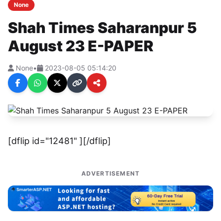
None
Shah Times Saharanpur 5
August 23 E-PAPER
None
•
2023-08-05 05:14:20
[dflip id="12481" ][/dflip]
ADVERTISEMENT