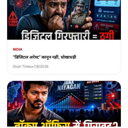
INDIA
“डिजिटल अरेस्ट” कानून नहीं, धोखाधड़ी
Shah Times
•
7/8/2026