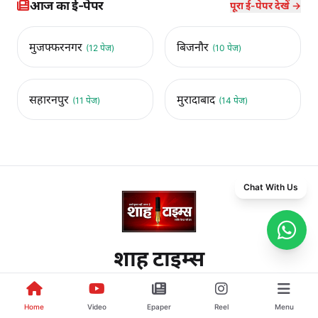
आज का ई-पेपर
पूरा ई-पेपर देखें →
मुजफ्फरनगर
बिजनौर
(12 पेज)
(10 पेज)
सहारनपुर
मुरादाबाद
(11 पेज)
(14 पेज)
Chat With Us
शाह टाइम्स
खबरें छुपाता नहीं, छापता है।
Home
Video
Epaper
Reel
Menu