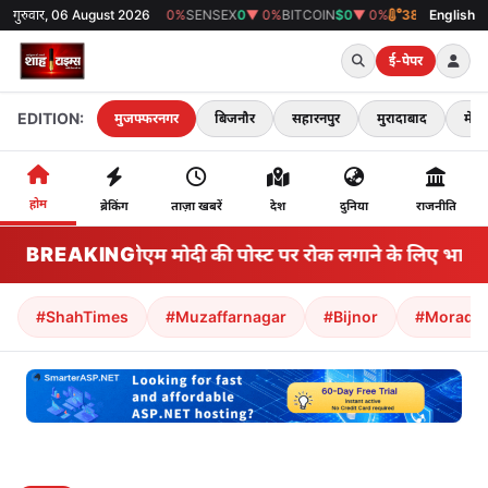
गुरुवार, 06 August 2026
GOLD
₹0
▼ 0%
SENSEX
0
▼ 0%
BITCOIN
$0
▼ 0%
38°C
मुजफ्फरनगर
English
ई-पेपर
EDITION:
मुजफ्फरनगर
बिजनौर
सहारनपुर
मुरादाबाद
मेरठ
होम
ब्रेकिंग
ताज़ा खबरें
देश
दुनिया
राजनीति
BREAKING
मेटा ने पीएम मोदी की पोस्ट पर रोक लगाने के लिए भारत से
#ShahTimes
#Muzaffarnagar
#Bijnor
#Morada