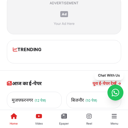
ADVERTISEMENT
Your Ad Here
TRENDING
Chat With Us
आज का ई-पेपर
पूरा ई-पेपर देखें →
मुजफ्फरनगर
बिजनौर
(12 पेज)
(10 पेज)
सहारनपुर
मुरादाबाद
(11 पेज)
(14 पेज)
Home
Video
Epaper
Reel
Menu