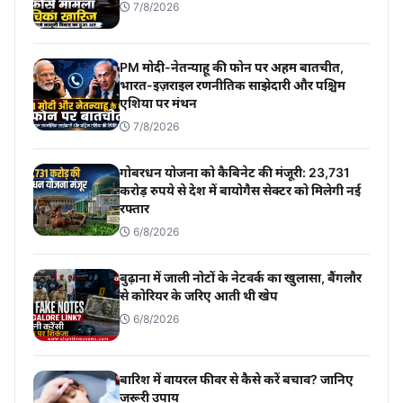
7/8/2026
PM मोदी-नेतन्याहू की फोन पर अहम बातचीत,
भारत-इज़राइल रणनीतिक साझेदारी और पश्चिम
एशिया पर मंथन
7/8/2026
गोबरधन योजना को कैबिनेट की मंजूरी: 23,731
करोड़ रुपये से देश में बायोगैस सेक्टर को मिलेगी नई
रफ्तार
6/8/2026
बुढ़ाना में जाली नोटों के नेटवर्क का खुलासा, बैंगलौर
से कोरियर के जरिए आती थी खेप
6/8/2026
बारिश में वायरल फीवर से कैसे करें बचाव? जानिए
जरूरी उपाय