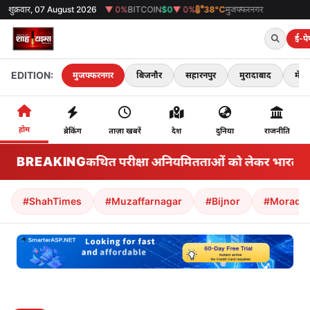
0%
SENSEX
शुक्रवार, 07 August 2026
0
▼ 0%
BITCOIN
$0
▼ 0%
38°C
मुजफ्फरनगर
ई-पे
EDITION:
मुजफ्फरनगर
बिजनौर
सहारनपुर
मुरादाबाद
मेरठ
होम
ब्रेकिंग
ताज़ा खबरें
देश
दुनिया
राजनीति
BREAKING
झारखंड: कथित परीक्षा अनियमितताओं को लेकर भारतीय राज्य 
#ShahTimes
#Muzaffarnagar
#Bijnor
#Morada