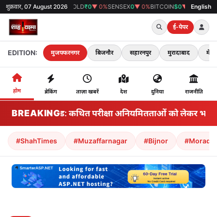
शुक्रवार, 07 August 2026
GOLD
₹0
▼ 0%
SENSEX
0
▼ 0%
BITCOIN
$0
▼ 0%
38°C
मुजफ्फरनगर
English
ई-पेपर
EDITION:
मुजफ्फरनगर
बिजनौर
सहारनपुर
मुरादाबाद
मेरठ
होम
ब्रेकिंग
ताज़ा खबरें
देश
दुनिया
राजनीति
BREAKING
झारखंड: कथित परीक्षा अनियमितताओं को लेकर भारतीय राज्
#ShahTimes
#Muzaffarnagar
#Bijnor
#Morada