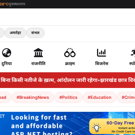
38°C
मुजफ्फरनगर
अमरोहा
संभल
दुनिया
राजनीति
क्राइम
बिजनेस
स्पो
ा किसी नतीजे के ख़त्म, आंदोलन जारी रहेगा
•
झारखंड छात्र विरोध ल
bad
#BreakingNews
#Politics
#Education
#Crim