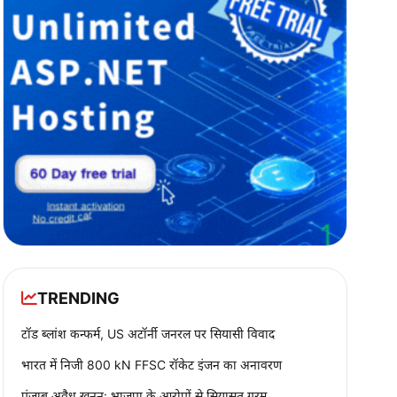
TRENDING
टॉड ब्लांश कन्फर्म, US अटॉर्नी जनरल पर सियासी विवाद
भारत में निजी 800 kN FFSC रॉकेट इंजन का अनावरण
पंजाब अवैध खनन: भाजपा के आरोपों से सियासत गरम