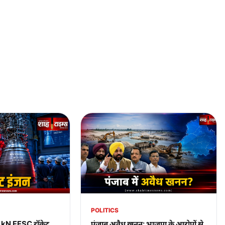
POLITICS
0 kN FFSC रॉकेट
पंजाब अवैध खनन: भाजपा के आरोपों से