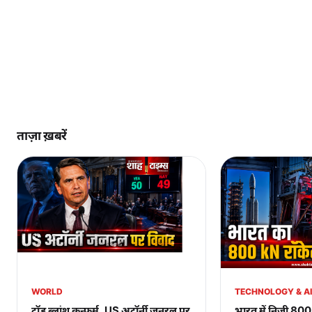
ताज़ा ख़बरें
WORLD
TECHNOLOGY & AI
टॉड ब्लांश कन्फर्म, US अटॉर्नी जनरल पर
भारत में निजी 80