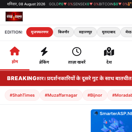
शनिवार, 08 August 2026
GOLD
₹0
▼ 0%
SENSEX
0
▼ 0%
BITCOIN
$0
▼ 0%
EDITION:
मुजफ्फरनगर
बिजनौर
सहारनपुर
मुरादाबाद
मेरठ
होम
ब्रेकिंग
ताज़ा खबरें
देश
ोध लाइव: सरकार। प्रदर्शनकारियों के दूसरे गुट के साथ बातचीत बिन
BREAKING
#ShahTimes
#Muzaffarnagar
#Bijnor
#Morada