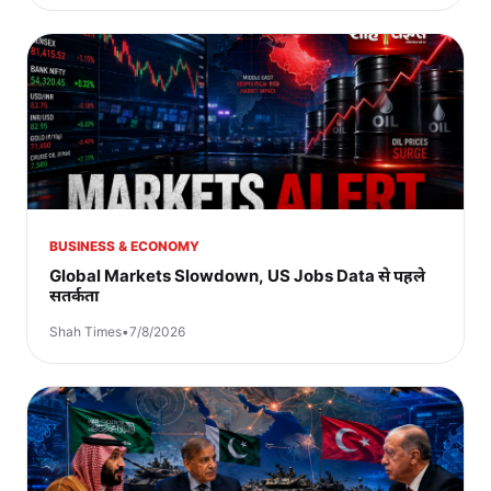
BUSINESS & ECONOMY
Global Markets Slowdown, US Jobs Data से पहले
सतर्कता
Shah Times
•
7/8/2026