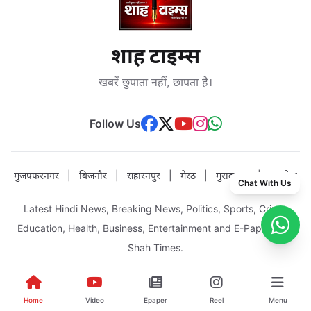
शाह टाइम्स
खबरें छुपाता नहीं, छापता है।
Follow Us
मुजफ्फरनगर
|
बिजनौर
|
सहारनपुर
|
मेरठ
|
मुरादाबाद
|
अमरोहा
Chat With Us
Latest Hindi News, Breaking News, Politics, Sports, Crime,
Education, Health, Business, Entertainment and E-Paper from
Shah Times.
💬 WhatsApp पर जुड़ें
Home
Video
Epaper
Reel
Menu