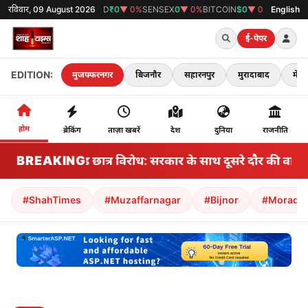
रविवार, 09 August 2026
GOLD
₹0
▼ 0%
SENSEX
0
▼ 0%
BITCOIN
$0
▼ 0%
38°C
मुजफ्फरनगर
English
ई-पेपर
EDITION:
मुजफ्फरनगर
बिजनौर
सहारनपुर
मुरादाबाद
मेरठ
होम
ब्रेकिंग
ताज़ा खबरें
देश
दुनिया
राजनीति
BREAKING
झारखंड छात्र विरोध: सरकार के साथ दूसरे दौर की वार्ता 
#ShahTimes
#Muzaffarnagar
#Bijnor
#Morada