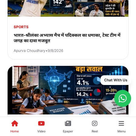
SPORTS
भारत-श्रीलंका अभ्यास मैच में पदिक्कल का धमाका, टेस्ट टीम में
जगह का दावा मजबूत
Apurva Choudhary
•
9/8/2026
Chat With Us
EDUCATION & CAREERS
Home
Video
Epaper
Reel
Menu
शिक्षा पर खर्च घटा, भारत 15% के UNESCO benchmark से