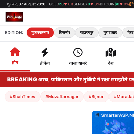
शुक्रवार, 07 August 2026
GOLD
₹0
▼ 0%
SENSEX
0
▼ 0%
BITCOIN
$0
▼ 0%
EDITION:
मुजफ्फरनगर
बिजनौर
सहारनपुर
मुरादाबाद
मेरठ
होम
ब्रेकिंग
ताज़ा खबरें
देश
 के बीच सऊदी अरब, पाकिस्तान और तुर्किये ने रक्षा समझौते पर हस्त
BREAKING
#ShahTimes
#Muzaffarnagar
#Bijnor
#Morada