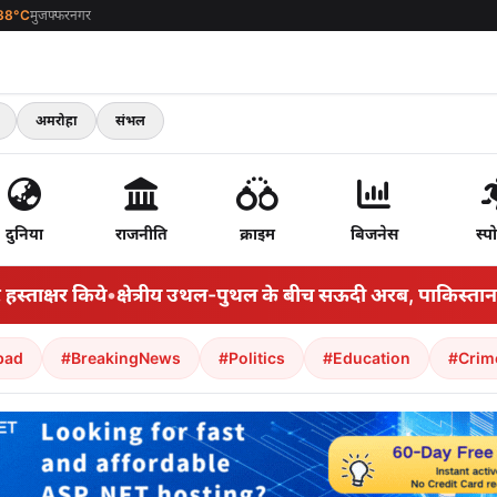
38°C
मुजफ्फरनगर
अमरोहा
संभल
दुनिया
राजनीति
क्राइम
बिजनेस
स्पो
ाक्षर किये
•
क्षेत्रीय उथल-पुथल के बीच सऊदी अरब, पाकिस्तान और तुर
bad
#BreakingNews
#Politics
#Education
#Crim