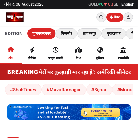
शनिवार, 08 August 2026
GOLD
₹0
▼ 0%
SENSEX
0
▼ 0%
English
BITCOIN
ई-पेपर
EDITION:
मुजफ्फरनगर
बिजनौर
सहारनपुर
मुरादाबाद
मेरठ
होम
ब्रेकिंग
ताज़ा खबरें
देश
दुनिया
राजनीति
'अमेरिका अपने पैरों पर कुल्हाड़ी मार रहा है': अमेरिकी सीनेटर 
BREAKING
#ShahTimes
#Muzaffarnagar
#Bijnor
#Morada