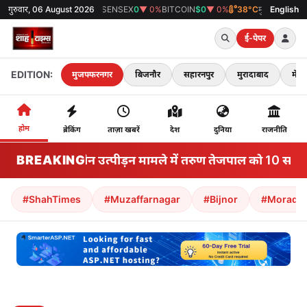
GOLD
गुरुवार, 06 August 2026
₹0
▼ 0%
SENSEX
0
▼ 0%
BITCOIN
$0
▼ 0%
38°C
मुजफ्फरनगर
English
ई-पेपर
EDITION:
मुजफ्फरनगर
बिजनौर
सहारनपुर
मुरादाबाद
मेरठ
होम
ब्रेकिंग
ताज़ा खबरें
देश
दुनिया
राजनीति
BREAKING
2013 यौन उत्पीड़न मामले में तरुण तेजपाल को 10 साल क
#ShahTimes
#Muzaffarnagar
#Bijnor
#Morada