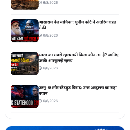
6/8/2026
आसाराम बेल याचिका: सुप्रीम कोर्ट ने अंतरिम राहत
रोकी
6/8/2026
भारत का सबसे रहस्यमयी किला कौन-सा है? जानिए
उसके अनसुलझे रहस्य
6/8/2026
जम्मू-कश्मीर स्टेटहुड विवाद: उमर अब्दुल्ला का बड़ा
बयान
6/8/2026