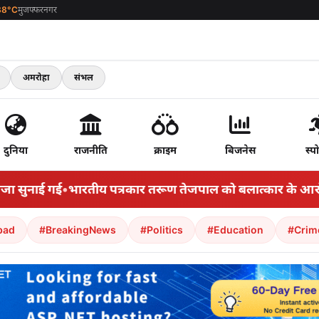
38°C
मुजफ्फरनगर
अमरोहा
संभल
दुनिया
राजनीति
क्राइम
बिजनेस
स्पो
ुनाई गई
•
भारतीय पत्रकार तरूण तेजपाल को बलात्कार के आरोप मे
bad
#BreakingNews
#Politics
#Education
#Crim