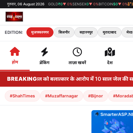
गुरुवार, 06 August 2026
GOLD
₹0
▼ 0%
SENSEX
0
▼ 0%
BITCOIN
$0
▼ 0%
EDITION:
मुजफ्फरनगर
बिजनौर
सहारनपुर
मुरादाबाद
मेरठ
होम
ब्रेकिंग
ताज़ा खबरें
देश
र तरूण तेजपाल को बलात्कार के आरोप में 10 साल जेल की सजा स
BREAKING
#ShahTimes
#Muzaffarnagar
#Bijnor
#Morada