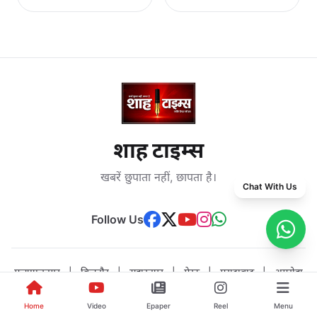
शाह टाइम्स
खबरें छुपाता नहीं, छापता है।
Chat With Us
Follow Us
मुजफ्फरनगर
|
बिजनौर
|
सहारनपुर
|
मेरठ
|
मुरादाबाद
|
अमरोहा
Latest Hindi News, Breaking News, Politics, Sports, Crime,
Home
Video
Epaper
Reel
Menu