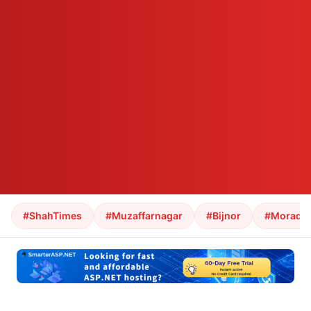
#ShahTimes
#Muzaffarnagar
#Bijnor
#Morada