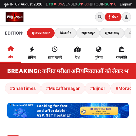
शुक्रवार, 07 August 2026
GOLD
₹0
▼ 0%
SENSEX
0
▼ 0%
BITCOIN
$0
▼ 0%
38°C
मुजफ्फरनगर
English
ई-पेपर
EDITION:
मुजफ्फरनगर
बिजनौर
सहारनपुर
मुरादाबाद
मेरठ
होम
ब्रेकिंग
ताज़ा खबरें
देश
दुनिया
राजनीति
BREAKING
झारखंड: कथित परीक्षा अनियमितताओं को लेकर भारतीय राज्
#ShahTimes
#Muzaffarnagar
#Bijnor
#Morada