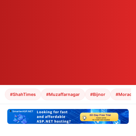
#ShahTimes
#Muzaffarnagar
#Bijnor
#Morada