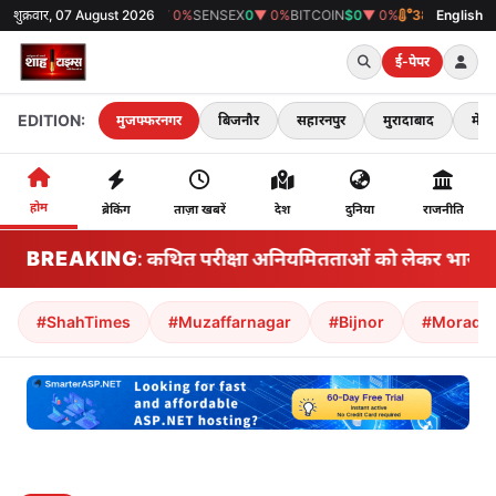
शुक्रवार, 07 August 2026
GOLD
₹0
▼ 0%
SENSEX
0
▼ 0%
BITCOIN
$0
▼ 0%
38°C
मुजफ्फरनगर
English
ई-पेपर
EDITION:
मुजफ्फरनगर
बिजनौर
सहारनपुर
मुरादाबाद
मेरठ
होम
ब्रेकिंग
ताज़ा खबरें
देश
दुनिया
राजनीति
BREAKING
झारखंड: कथित परीक्षा अनियमितताओं को लेकर भारतीय राज्य
#ShahTimes
#Muzaffarnagar
#Bijnor
#Morada