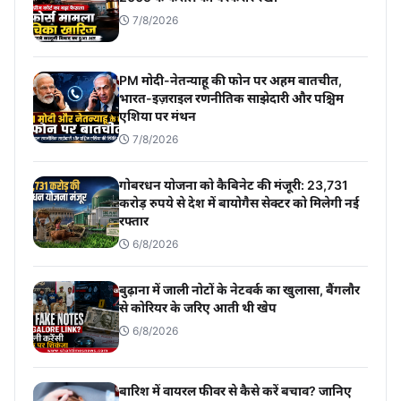
7/8/2026
PM मोदी-नेतन्याहू की फोन पर अहम बातचीत,
भारत-इज़राइल रणनीतिक साझेदारी और पश्चिम
एशिया पर मंथन
7/8/2026
गोबरधन योजना को कैबिनेट की मंजूरी: 23,731
करोड़ रुपये से देश में बायोगैस सेक्टर को मिलेगी नई
रफ्तार
6/8/2026
बुढ़ाना में जाली नोटों के नेटवर्क का खुलासा, बैंगलौर
से कोरियर के जरिए आती थी खेप
6/8/2026
बारिश में वायरल फीवर से कैसे करें बचाव? जानिए