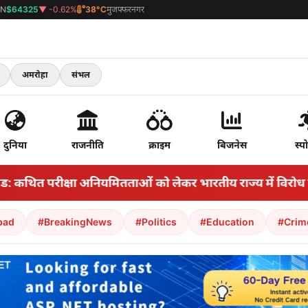
IN
$64325
▼ -0.62%
38°C
मुजफ्फरनगर
अमरोहा
संभल
दुनिया
राजनीति
क्राइम
बिजनेस
स्पो
थित परीक्षा अनियमितताओं को लेकर भारतीय राज्य में विरोध प्रदर्
bad
#BreakingNews
#Politics
#Education
#Crim