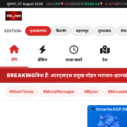
शुक्रवार, 07 August 2026
GOLD
₹0
▼ 0%
SENSEX
78580.54
▼ -0.47%
BITCO
EDITION:
मुजफ्फरनगर
बिजनौर
सहारनपुर
मुरादाबाद
मेरठ
होम
ब्रेकिंग
ताज़ा खबरें
देश
 शिकायतें वास्तविक हैं: आरएसएस प्रमुख मोहन भागवत
BREAKING
•
झारखंड: क
#ShahTimes
#Muzaffarnagar
#Bijnor
#Morada