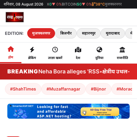
%
SENSEX
शनिवार, 08 August 2026
0
▼ 0%
BITCOIN
$0
▼ 0%
38°C
मुजफ्फरनगर
EDITION:
मुजफ्फरनगर
बिजनौर
सहारनपुर
मुरादाबाद
मेरठ
होम
ब्रेकिंग
ताज़ा खबरें
देश
दुनिया
राजनीति
BREAKING
AISA's Neha Bora alleges 'RSS
•
क्षेत्रीय उथल-पुथ
#ShahTimes
#Muzaffarnagar
#Bijnor
#Morada