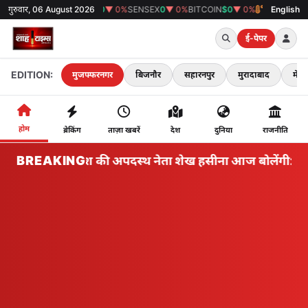
गुरुवार, 06 August 2026
GOLD
₹0
▼ 0%
SENSEX
0
▼ 0%
BITCOIN
$0
▼ 0%
38°C
मुजफ्फरनगर
English
ई-पेपर
EDITION:
मुजफ्फरनगर
बिजनौर
सहारनपुर
मुरादाबाद
मेरठ
होम
ब्रेकिंग
ताज़ा खबरें
देश
दुनिया
राजनीति
BREAKING
बांग्लादेश की अपदस्थ नेता शेख हसीना आज बोलेंगी: हम क्