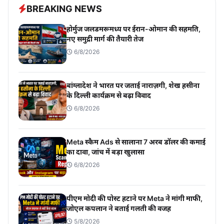
BREAKING NEWS
होर्मुज जलडमरूमध्य पर ईरान-ओमान की सहमति,
नए समुद्री मार्ग की तैयारी तेज
6/8/2026
बांग्लादेश ने भारत पर जताई नाराज़गी, शेख हसीना
के दिल्ली कार्यक्रम से बढ़ा विवाद
6/8/2026
Meta स्कैम Ads से सालाना 7 अरब डॉलर की कमाई
का दावा, जांच में बड़ा खुलासा
6/8/2026
पीएम मोदी की पोस्ट हटाने पर Meta ने मांगी माफी,
जोएल कपलान ने बताई गलती की वजह
5/8/2026