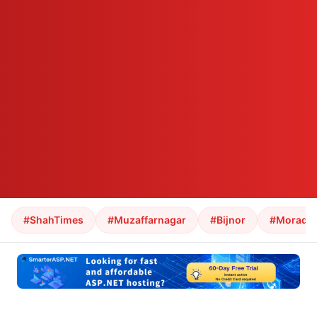
#ShahTimes
#Muzaffarnagar
#Bijnor
#Morada