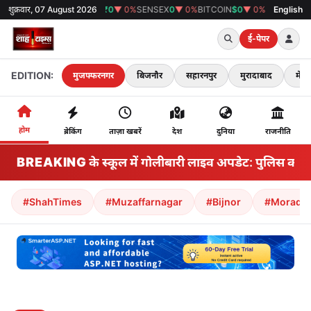
शुक्रवार, 07 August 2026
GOLD
₹0
▼ 0%
SENSEX
0
▼ 0%
BITCOIN
$0
▼ 0%
38°C
मुजफ्फरनगर
English
ई-पेपर
EDITION:
मुजफ्फरनगर
बिजनौर
सहारनपुर
मुरादाबाद
मेरठ
होम
ब्रेकिंग
ताज़ा खबरें
देश
दुनिया
राजनीति
BREAKING
थाईलैंड के स्कूल में गोलीबारी लाइव अपडेट: पुलिस का क
#ShahTimes
#Muzaffarnagar
#Bijnor
#Morada