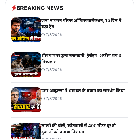
BREAKING NEWS
जना नायगन बॉक्स ऑफिस कलेक्शन, 15 दिन में
बड़ा ट्रेंड
7/8/2026
श्रीगंगानगर ड्रग्स बरामदगी: हेरोइन-अफीम संग 3
गिरफ्तार
7/8/2026
उमर अब्दुल्ला ने भागवत के बयान का समर्थन किया
7/8/2026
लाखों की चोरी, कोतवाली से 400 मीटर दूर दो
दुकानों को बनाया निशाना