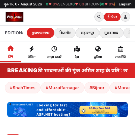
शुक्रवार, 07 August 2026
GOLD
₹0
▼ 0%
SENSEX
0
▼ 0%
BITCOIN
$0
▼ 0%
38°C
मुजफ्फरनगर
English
ई-पेपर
EDITION:
मुजफ्फरनगर
बिजनौर
सहारनपुर
मुरादाबाद
मेरठ
होम
ब्रेकिंग
ताज़ा खबरें
देश
दुनिया
राजनीति
BREAKING
'विपक्ष की भावनाओं की गूंज अमित शाह के प्रति': छात्र 
#ShahTimes
#Muzaffarnagar
#Bijnor
#Morada