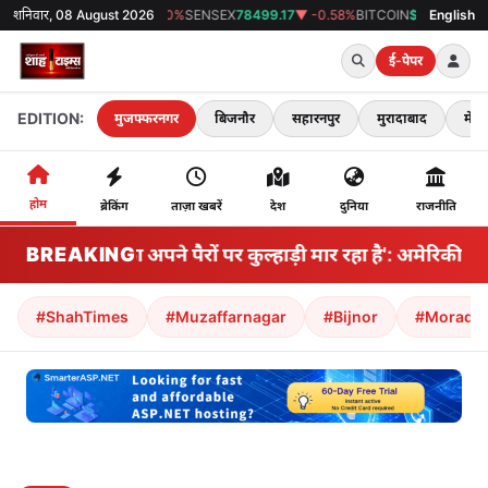
शनिवार, 08 August 2026
GOLD
₹0
▼ 0%
SENSEX
78499.17
▼ -0.58%
BITCOIN
$64978
▲ 1.11%
English
38°C
म
ई-पेपर
EDITION:
मुजफ्फरनगर
बिजनौर
सहारनपुर
मुरादाबाद
मेरठ
होम
ब्रेकिंग
ताज़ा खबरें
देश
दुनिया
राजनीति
BREAKING
'अमेरिका अपने पैरों पर कुल्हाड़ी मार रहा है': अमेरिकी 
#ShahTimes
#Muzaffarnagar
#Bijnor
#Morada