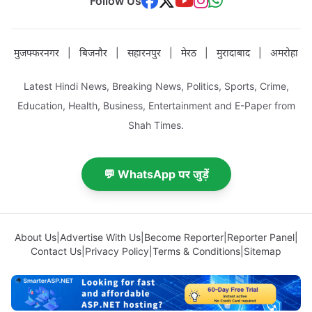
Follow Us
मुजफ्फरनगर
|
बिजनौर
|
सहारनपुर
|
मेरठ
|
मुरादाबाद
|
अमरोहा
Latest Hindi News, Breaking News, Politics, Sports, Crime,
Education, Health, Business, Entertainment and E-Paper from
Shah Times.
💬 WhatsApp पर जुड़ें
About Us
|
Advertise With Us
|
Become Reporter
|
Reporter Panel
|
Contact Us
|
Privacy Policy
|
Terms & Conditions
|
Sitemap