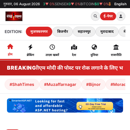
गुरुवार, 06 August 2026
GOLD
₹0
▼ 0%
SENSEX
0
▼ 0%
BITCOIN
$0
▼ 0%
38°C
मुजफ्फरनगर
English
ई-पेपर
EDITION:
मुजफ्फरनगर
बिजनौर
सहारनपुर
मुरादाबाद
मेरठ
होम
ब्रेकिंग
ताज़ा खबरें
देश
दुनिया
राजनीति
BREAKING
मेटा ने पीएम मोदी की पोस्ट पर रोक लगाने के लिए भारत स
#ShahTimes
#Muzaffarnagar
#Bijnor
#Morada