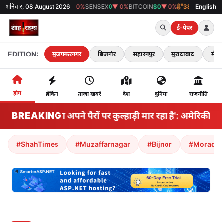
शनिवार, 08 August 2026
GOLD
₹0
▼ 0%
SENSEX
0
▼ 0%
BITCOIN
$0
▼ 0%
38°C
मुजफ्फरनगर
English
ई-पेपर
EDITION:
मुजफ्फरनगर
बिजनौर
सहारनपुर
मुरादाबाद
मेरठ
होम
ब्रेकिंग
ताज़ा खबरें
देश
दुनिया
राजनीति
BREAKING
'अमेरिका अपने पैरों पर कुल्हाड़ी मार रहा है': अमेरिकी 
#ShahTimes
#Muzaffarnagar
#Bijnor
#Morada