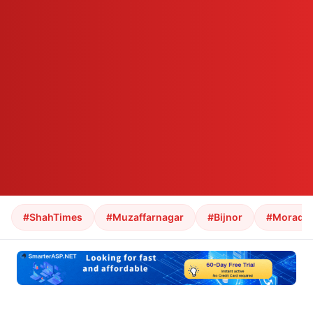
#ShahTimes
#Muzaffarnagar
#Bijnor
#Morada