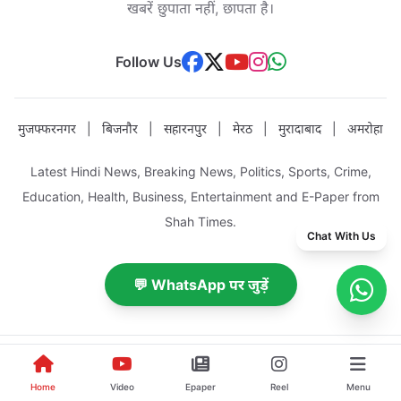
खबरें छुपाता नहीं, छापता है।
Follow Us
मुजफ्फरनगर
|
बिजनौर
|
सहारनपुर
|
मेरठ
|
मुरादाबाद
|
अमरोहा
Latest Hindi News, Breaking News, Politics, Sports, Crime,
Education, Health, Business, Entertainment and E-Paper from
Shah Times.
Chat With Us
💬 WhatsApp पर जुड़ें
About Us
|
Advertise With Us
|
Become Reporter
|
Reporter Panel
|
Contact Us
|
Privacy Policy
|
Terms & Conditions
|
Sitemap
Home
Video
Epaper
Reel
Menu